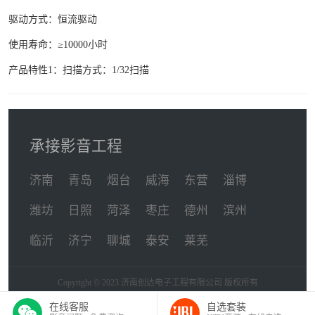
驱动方式：恒流驱动
使用寿命：≥10000小时
产品特性1：扫描方式：1/32扫描
承接影音工程
济南
青岛
烟台
威海
东营
淄博
潍坊
日照
菏泽
枣庄
德州
滨州
临沂
济宁
聊城
泰安
莱芜
Copyright © 2023 济南创达电子工程有限公司 版权所有
在线客服
自选套装